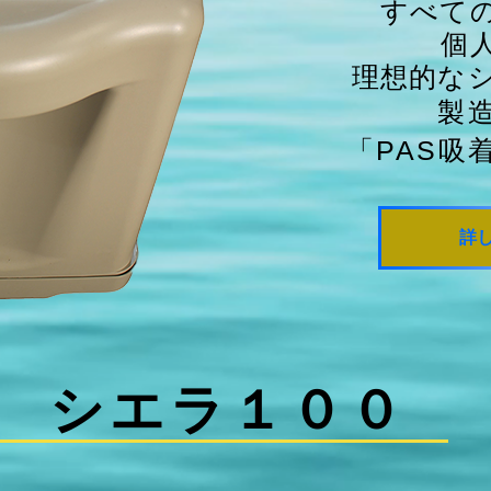
すべて
個
理想的な
製
「PAS吸
詳
シエラ１００