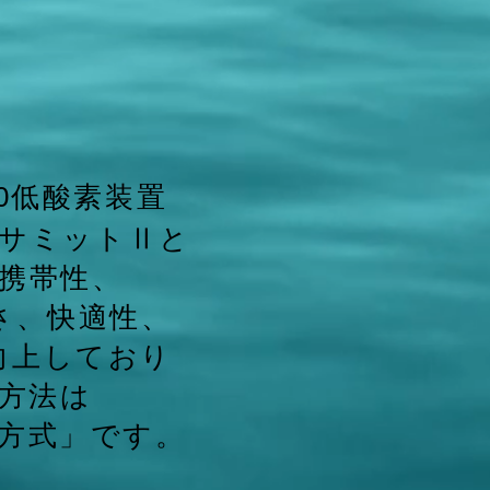
0低酸素装置
サミットⅡと
携帯性、
さ、快適性、
向上しており
方法は
着方式」です。