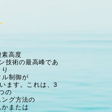
Ⅱ
酸素高度
ン技術の最高峰であ
り
タル制御が
います。これは、3
つの
ニング方法の
れかまたは