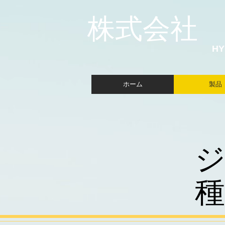
​株式会社
H
ホーム
製品
​
種