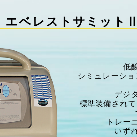
エベレストサミット
低
シミュレーショ
デジ
標準装備されて
トレー
いず