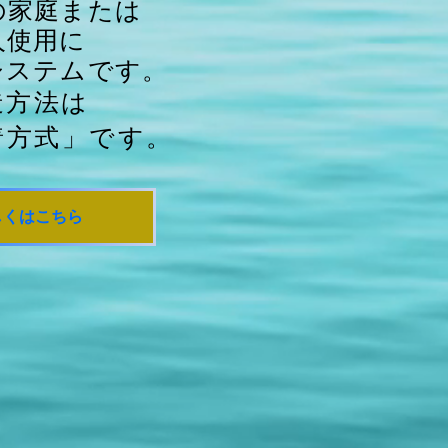
の家庭または
人使用に
システムです。
造方法は
着方式」です。
しくはこちら