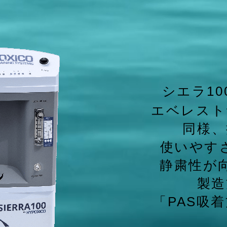
シエラ10
エベレスト
同様、
使いやす
静粛性が
製造
「PAS吸